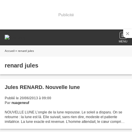
Publicité
MENU
Accueil
» renard jules
renard jules
Jules RENARD. Nouvelle lune
Publié le 20/06/2013 à 09:00
Par
nuageneuf
NOUVELLE LUNE L’ongle de la lune repousse. Le soleil a disparu. On se
retourne : la lune est là. Elle suivait, sans rien dire, modeste et patiente
imitatrice. La lune exacte est revenue. L’homme attendait, le cœur comprimé
dans les ténèbres, si heureux...