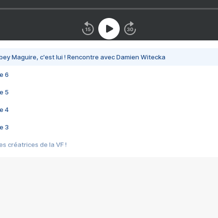
bey Maguire, c'est lui ! Rencontre avec Damien Witecka
e 6
e 5
e 4
e 3
s créatrices de la VF !
e 2
e 1
e Mektoub My Love arrive enfin ! Rencontre avec Shaïn Boumedine et Sal
i : après Toni en famille