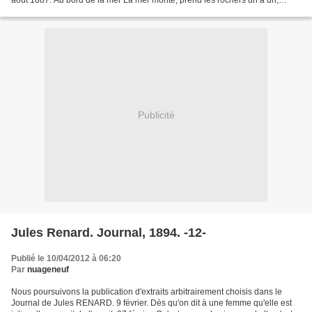
août 1887. Au bord de la mer La mer monte, prend les rochers un à un,
ensevelit celui-ci, lèche celui-là,...
Publicité
Jules Renard. Journal, 1894. -12-
Publié le 10/04/2012 à 06:20
Par
nuageneuf
Nous poursuivons la publication d'extraits arbitrairement choisis dans le
Journal de Jules RENARD. 9 février. Dès qu'on dit à une femme qu'elle est