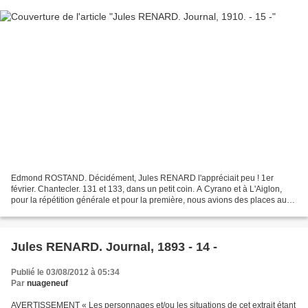
Edmond ROSTAND. Décidément, Jules RENARD l'appréciait peu ! 1er
février. Chantecler. 131 et 133, dans un petit coin. A Cyrano et à L'Aiglon,
pour la répétition générale et pour la première, nous avions des places au
premier rang. C'est l'échelle de la...
Jules RENARD. Journal, 1893 - 14 -
Publié le 03/08/2012 à 05:34
Par
nuageneuf
AVERTISSEMENT « Les personnages et/ou les situations de cet extrait étant