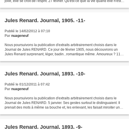
jolie, elle se croit de l'esprit. 27 février. Qu'est-ce que la vie quand elle n'est
vue que par des yeux...
Jules Renard. Journal, 1905. -11-
Publié le 14/02/2012 à 07:10
Par
nuageneuf
Nous poursuivons la publication d'extraits arbitrairement choisis dans le
Journal de Jules RENARD. Ce jour de février 1905, nous découvrons un
Jules Renard surprenant, léger, badin...romantique même. Amoureux ? 11
février Rêve. Alors, je me sentis tout...
Jules Renard. Journal, 1893. -10-
Publié le 01/12/2011 à 07:42
Par
nuageneuf
Nous poursuivons la publication d'extraits arbitrairement choisis dans le
Journal de Jules RENARD. 5 janvier. Ses gestes surtout le distinguaient. Il
prenait des mots à même sa bouche et, les enlevant, les faisait miroiter un
moment entre ses doigts,...
Jules Renard. Journal, 1893. -9-