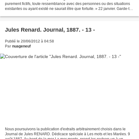
purement fictifs, toute ressemblance avec des personnes ou des situations
existantes ou ayant existé ne saurait être que fortuite. » 22 janvier. Garde-toi
de sourire quand un marchand...
Jules Renard. Journal, 1887. - 13 -
Publié le 20/06/2012 à 04:58
Par
nuageneuf
Nous poursuivons la publication d'extraits arbitrairement choisis dans le
Journal de Jules RENARD. Dédicace spéciale à Les mots et les Marées. 9