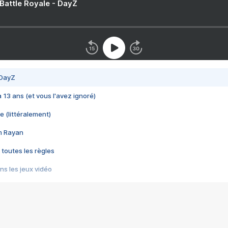
 Battle Royale - DayZ
 DayZ
 a 13 ans (et vous l'avez ignoré)
e (littéralement)
im Rayan
 toutes les règles
s les jeux vidéo
us choquant de Rockstar ? - Le scandale BULLY
e plus moche de Steam
du RÊVE tourne au CAUCHEMAR