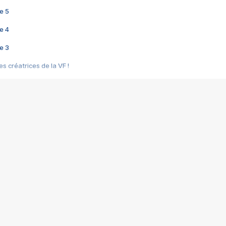
e 5
e 4
e 3
s créatrices de la VF !
e 2
e 1
e Mektoub My Love arrive enfin ! Rencontre avec Shaïn Boumedine et Sal
i : après Toni en famille
elle réalise le bouleversant Dites lui que je l'aime
ais ! Rencontre autour de Vie privée de Rebecca Zlotowski
 de Marguerite, Grave... Rencontre avec Ella Rumpf
 Les Rêveurs, un film intime sur la santé mentale