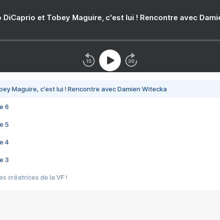
 DiCaprio et Tobey Maguire, c'est lui ! Rencontre avec Dam
bey Maguire, c'est lui ! Rencontre avec Damien Witecka
e 6
e 5
e 4
e 3
s créatrices de la VF !
e 2
e 1