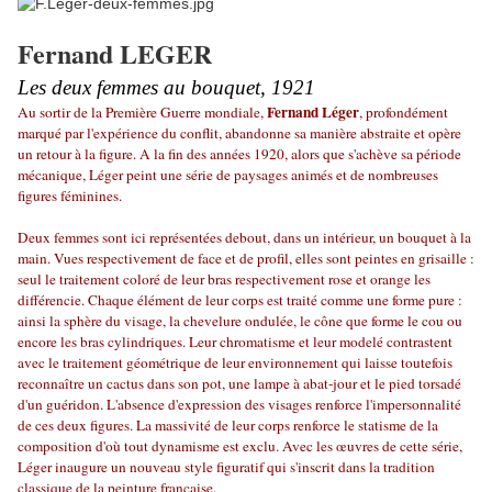
Fernand LEGER
Les deux femmes au bouquet, 1921
Fernand Léger
Au sortir de la Première Guerre mondiale,
, profondément
marqué par l'expérience du conflit, abandonne sa manière abstraite et opère
un retour à la figure. A la fin des années 1920, alors que s'achève sa période
mécanique, Léger peint une série de paysages animés et de nombreuses
figures féminines.
Deux femmes sont ici représentées debout, dans un intérieur, un bouquet à la
main. Vues respectivement de face et de profil, elles sont peintes en grisaille :
seul le traitement coloré de leur bras respectivement rose et orange les
différencie. Chaque élément de leur corps est traité comme une forme pure :
ainsi la sphère du visage, la chevelure ondulée, le cône que forme le cou ou
encore les bras cylindriques. Leur chromatisme et leur modelé contrastent
avec le traitement géométrique de leur environnement qui laisse toutefois
reconnaître un cactus dans son pot, une lampe à abat-jour et le pied torsadé
d'un guéridon. L'absence d'expression des visages renforce l'impersonnalité
de ces deux figures. La massivité de leur corps renforce le statisme de la
composition d'où tout dynamisme est exclu. Avec les œuvres de cette série,
Léger inaugure un nouveau style figuratif qui s'inscrit dans la tradition
classique de la peinture française.